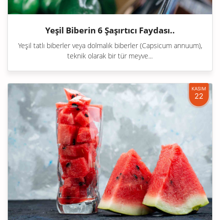
Yeşil Biberin 6 Şaşırtıcı Faydası..
Yeşil tatlı biberler veya dolmalık biberler (Capsicum annuum),
teknik olarak bir tür meyve...
KASIM
22