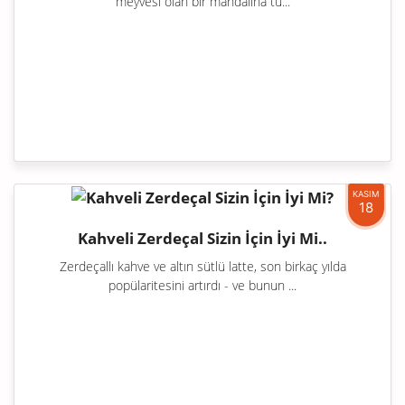
meyvesi olan bir mandalina tü...
KASIM
18
Kahveli Zerdeçal Sizin İçin İyi Mi..
Zerdeçallı kahve ve altın sütlü latte, son birkaç yılda
popülaritesini artırdı - ve bunun ...