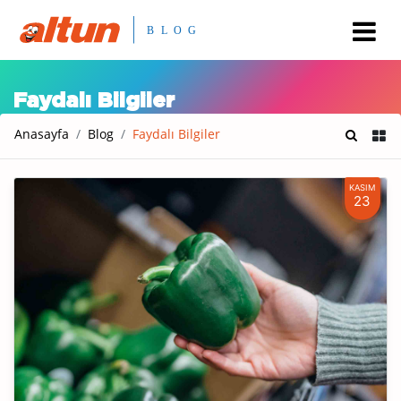
Faydalı Bilgiler
Anasayfa
Blog
Faydalı Bilgiler
KASIM
23