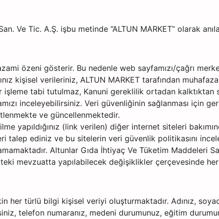
San. Ve Tic. A.Ş. işbu metinde “ALTUN MARKET” olarak anıla
azami özeni gösterir. Bu nedenle web sayfamızı/çağrı merkez
z kişisel verileriniz, ALTUN MARKET tarafından muhafaza edi
r işleme tabi tutulmaz, Kanuni gereklilik ortadan kalktıktan s
ızı inceleyebilirsiniz. Veri güvenliğinin sağlanması için ger
netlenmekte ve güncellenmektedir.
 yapıldığınız (link verilen) diğer internet siteleri bakımınd
 talep ediniz ve bu sitelerin veri güvenlik politikasını inc
namamaktadır. Altunlar Gıda İhtiyaç Ve Tüketim Maddeleri Sana
eki mevzuatta yapılabilecek değişiklikler çerçevesinde her
şkin her türlü bilgi kişisel veriyi oluşturmaktadır. Adınız, soy
siniz, telefon numaranız, medeni durumunuz, eğitim durumu