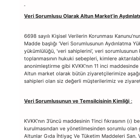
Veri Sorumlusu Olarak Altun Market’in Aydınl
6698 sayılı Kişisel Verilerin Korunması Kanunu’nun
Madde başlığı ‘Veri Sorumlusunun Aydınlatma Yü
yükümlülüğü, ‘veri sahiplerini’, veri sorumlusunun ki
toplanmasının hukuki sebepleri, kimlere aktarılab
anonimleştirme gibi KVKK’nın 11 inci maddesinde 
Altun market olarak bütün ziyaretçilerimize aşağ
sahipleri olan siz değerli müşterilerimiz ve ziyare
Veri Sorumlusunun ve Temsilcisinin Kimliği
:
KVKK’nın 3’üncü maddesinin 1’inci fıkrasının (ı) be
kurulmasından ve yönetilmesinden sorumlu olan ger
Altunlar Gıda İhtiyaç Ve Tüketim Maddeleri San. Ve