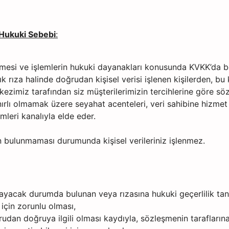
 Hukuki Sebebi
:
nmesi ve işlemlerin hukuki dayanakları konusunda KVKK’da b
çık rıza halinde doğrudan kişisel verisi işlenen kişilerden, bu
ezimiz tarafından siz müşterilerimizin tercihlerine göre sözl
nırlı olmamak üzere seyahat acenteleri, veri sahibine hizmet
rimleri kanalıyla elde eder.
zın bulunmaması durumunda kişisel verileriniz işlenmez.
 belirtilen :
amayacak durumda bulunan veya rızasına hukuki geçerlilik tan
çin zorunlu olması,
dan doğruya ilgili olması kaydıyla, sözleşmenin taraflarına a