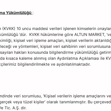
atma Yükümlülüğü
:
 (KVKK) 10 uncu maddesi verileri işlenen kimselerin onayları a
kümlülüğü ’dür. KVKK hükümlerine göre ALTUN MARKET, ‘ver
mliği, kişisel veri işleme amaçları, kişisel verilerin aktarıldı
ileceği ve yöntemleri, kişisel veri sahibinin veri sorumlusun
sayılan hakları konusunda bilgilendirme yükümlülüğü getirmi
ıda kısaca kaleme alınmış olan Aydınlatma Açıklaması ile K
tçilerimiz bilgilendirilmekte ve aydınlatılmaktadır.
ndinde veri sorumlusu, ‘Kişisel verilerin işleme amaçlarını ve 
çek veya tüzel kişiler’ olarak tanımlanmıştır. Bu çerçevede
 Tic. A.Ş. dir.