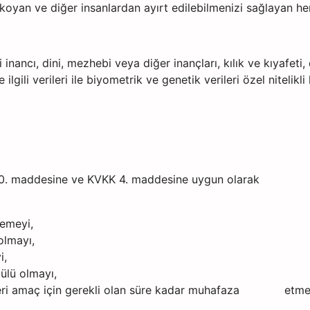
ya koyan ve diğer insanlardan ayırt edilebilmenizi sağlayan her 
fi inancı, dini, mezhebi veya diğer inançları, kılık ve kıyafeti
ili verileri ile biyometrik ve genetik verileri özel nitelikli kiş
 20. maddesine ve KVKK 4. maddesine uygun olarak
lemeyi,
olmayı,
i,
çülü olmayı,
ikleri amaç için gerekli olan süre kadar muhafaza etmeyi 