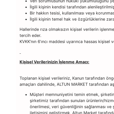
Veri sorumlusunun hukuki yükümlülüğünü yeri
İlgili kişinin kendisi tarafından alenileştirilmi
Bir hakkın tesisi, kullanılması veya korunmas
İlgili kişinin temel hak ve özgürlüklerine z
Hallerinde rıza olmaksızın kişisel verilerin işlen
tercih eder.
KVKK’nın 6’ıncı maddesi uyarınca hassas kişisel veri
Kişisel Verilerinizin İşlenme Amacı:
Toplanan kişisel verileriniz, Kanun tarafından öng
amaçları dahilinde, ALTUN MARKET tarafından aşa
Müşteri memnuniyetini temin etmek, şirketim
şirketimiz tarafından sunulan ürünlerin/hizme
önerilmesi, veri güvenliğinin sağlanması ve şi
iletişimini geliştirmek, Altun Market tara