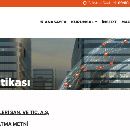
Çalışma Saatleri:
09:00 
ANASAYFA
KURUMSAL
INSERT
MAĞ
tikası
İ SAN. VE TİC. A.Ş.
LATMA METNİ