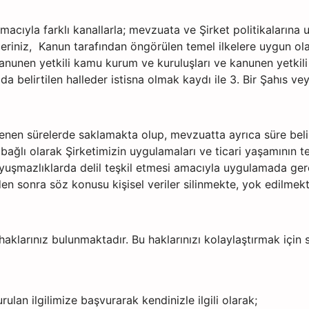
ek amacıyla farklı kanallarla; mevzuata ve Şirket politikalar
leriniz, Kanun tarafından öngörülen temel ilkelere uygun ola
kanunen yetkili kamu kurum ve kuruluşları ve kanunen yetkili ö
rıda belirtilen halleder istisna olmak kaydı ile 3. Bir Şahıs 
lirlenen sürelerde saklamakta olup, mevzuatta ayrıca süre beli
 bağlı olarak Şirketimizin uygulamaları ve ticari yaşamının t
uşmazlıklarda delil teşkil etmesi amacıyla uygulamada gere
den sonra söz konusu kişisel veriler silinmekte, yok edilmek
aklarınız bulunmaktadır. Bu haklarınızı kolaylaştırmak için 
n ilgilimize başvurarak kendinizle ilgili olarak;