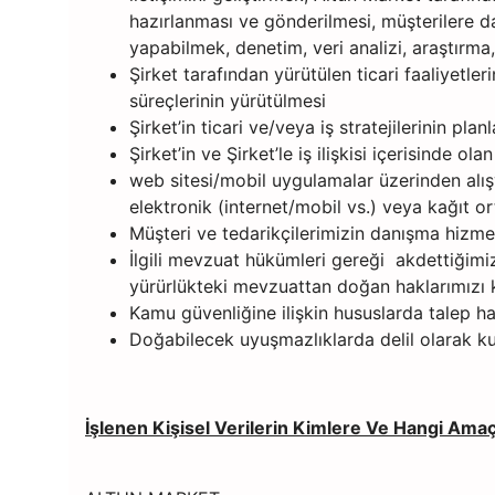
hazırlanması ve gönderilmesi, müşterilere da
yapabilmek, denetim, veri analizi, araştırma
Şirket tarafından yürütülen ticari faaliyetleri
süreçlerinin yürütülmesi
Şirket’in ticari ve/veya iş stratejilerinin pla
Şirket’in ve Şirket’le iş ilişkisi içerisinde ola
web sitesi/mobil uygulamalar üzerinden alışve
elektronik (internet/mobil vs.) veya kağıt 
Müşteri ve tedarikçilerimizin danışma hizme
İlgili mevzuat hükümleri gereği akdettiğimi
yürürlükteki mevzuattan doğan haklarımızı 
Kamu güvenliğine ilişkin hususlarda talep h
Doğabilecek uyuşmazlıklarda delil olarak ku
İşlenen Kişisel Verilerin Kimlere Ve Hangi Amaçl