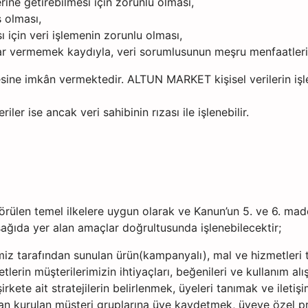
ne getirebilmesi için zorunlu olması,
ş olması,
ı için veri işlemenin zorunlu olması,
arar vermemek kaydıyla, veri sorumlusunun meşru menfaatleri 
mesine imkân vermektedir. ALTUN MARKET kişisel verilerin işle
ler ise ancak veri sahibinin rızası ile işlenebilir.
örülen temel ilkelere uygun olarak ve Kanun’un 5. ve 6. maddel
ğıda yer alan amaçlar doğrultusunda işlenebilecektir;
iz tarafından sunulan ürün(kampanyalı), mal ve hizmetleri 
tlerin müşterilerimizin ihtiyaçları, beğenileri ve kullanım al
rkete ait stratejilerin belirlenmek, üyeleri tanımak ve iletiş
fından kurulan müşteri gruplarına üye kaydetmek, üyeye öze