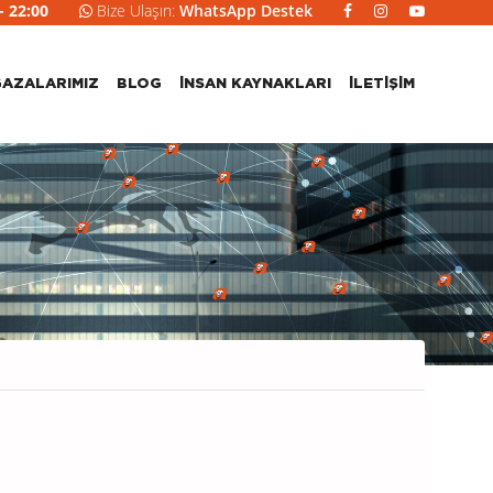
- 22:00
Bize Ulaşın:
WhatsApp Destek
AZALARIMIZ
BLOG
İNSAN KAYNAKLARI
İLETIŞIM