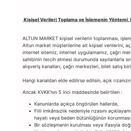
Kişisel Verileri Toplama ve İşlemenin Yöntemi,
ALTUN MARKET kişisel verilerin toplanması, işle
Altun market müşterilerine ait kişisel verilerini, a
internet sitemiz, internet uygulamamız, çağrı merk
sahibinin tercih etmesi durumunda sayılanlarla sı
alışveriş kanalları, çağrı merkezleri, bilet satış bi
Hangi kanaldan elde edilirse edilsin, açık rızanı
Ancak KVKK’nın 5 inci maddesinde
Kanunlarda açıkça öngörülen hallerde,
Fiili imkânsızlık nedeniyle rızasını açıklay
hayatı veya beden bütünlüğünün korunması i
Bir sözleşmenin kurulması veya ifasıyla doğru