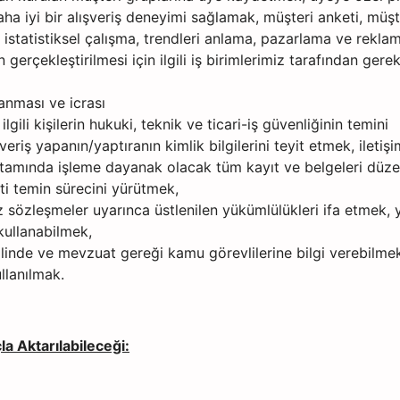
ha iyi bir alışveriş deneyimi sağlamak, müşteri anketi, müş
, istatistiksel çalışma, trendleri anlama, pazarlama ve rekl
n gerçekleştirilmesi için ilgili iş birimlerimiz tarafından ger
nlanması ve icrası
n ilgili kişilerin hukuki, teknik ve ticari-iş güvenliğinin temini
riş yapanın/yaptıranın kimlik bilgilerini teyit etmek, iletişi
ortamında işleme dayanak olacak tüm kayıt ve belgeleri düz
ti temin sürecini yürütmek,
z sözleşmeler uyarınca üstlenilen yükümlülükleri ifa etmek, 
kullanabilmek,
alinde ve mevzuat gereği kamu görevlilerine bilgi verebilme
llanılmak.
a Aktarılabileceği: