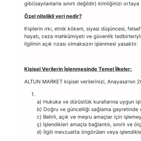
gibi(sayılanlarla sınırlı değildir) kimliğinizi orta
Özel nitelikli veri nedir?
Kişilerin ırkı, etnik kökeni, siyasi düşüncesi, felse
hayatı, ceza mahkûmiyeti ve güvenlik tedbirleriyle ilg
ilgilinin açık rızası olmaksızın işlenmesi yasaktır.
Kişisel Verilerin İşlenmesinde Temel İlkeler:
ALTUN MARKET kişisel verilerinizi, Anayasa’nın
a) Hukuka ve dürüstlük kurallarına uygun iş
b) Doğru ve güncelliği sağlama gayretinde 
c) Belirli, açık ve meşru amaçlar için işlemey
ç) İşlendikleri amaçla bağlantılı, sınırlı ve öl
d) İlgili mevzuatta öngörülen veya işlend