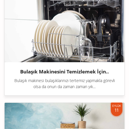
Bulaşık Makinesini Temizlemek İçin..
Bulaşık makinesi bulaşıklarınızı tertemiz yapmakla görevli
olsa da onun da zaman zaman yık...
EYLÜK
11