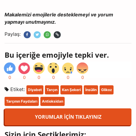
Makalemizi emojilerle desteklemeyi ve yorum
yapmayı unutmayınız.
Paylaş:
Bu içeriğe emojiyle tepki ver.
0
0
0
0
0
0
Etiket:
Diyabet
Tarçın
Kan Şekeri
İnsülin
Glikoz
Tarçının Faydaları
Antioksidan
YORUMLAR İÇİN TIKLAYINIZ
Sizin için Seçtiklerimiz: