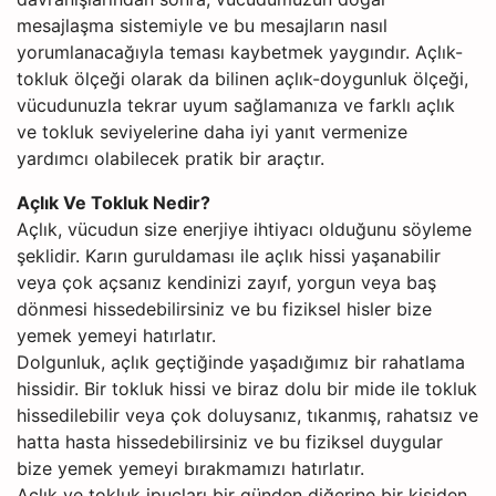
mesajlaşma sistemiyle ve bu mesajların nasıl
yorumlanacağıyla teması kaybetmek yaygındır. Açlık-
tokluk ölçeği olarak da bilinen açlık-doygunluk ölçeği,
vücudunuzla tekrar uyum sağlamanıza ve farklı açlık
ve tokluk seviyelerine daha iyi yanıt vermenize
yardımcı olabilecek pratik bir araçtır.
Açlık Ve Tokluk Nedir?
Açlık, vücudun size enerjiye ihtiyacı olduğunu söyleme
şeklidir. Karın guruldaması ile açlık hissi yaşanabilir
veya çok açsanız kendinizi zayıf, yorgun veya baş
dönmesi hissedebilirsiniz ve bu fiziksel hisler bize
yemek yemeyi hatırlatır.
Dolgunluk, açlık geçtiğinde yaşadığımız bir rahatlama
hissidir. Bir tokluk hissi ve biraz dolu bir mide ile tokluk
hissedilebilir veya çok doluysanız, tıkanmış, rahatsız ve
hatta hasta hissedebilirsiniz ve bu fiziksel duygular
bize yemek yemeyi bırakmamızı hatırlatır.
Açlık ve tokluk ipuçları bir günden diğerine bir kişiden