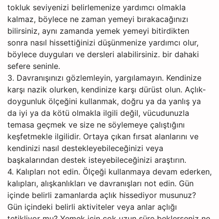
tokluk seviyenizi belirlemenize yardımcı olmakla
kalmaz, böylece ne zaman yemeyi bırakacağınızı
bilirsiniz, aynı zamanda yemek yemeyi bitirdikten
sonra nasıl hissettiğinizi düşünmenize yardımcı olur,
böylece duyguları ve dersleri alabilirsiniz. bir dahaki
sefere seninle.
3. Davranışınızı gözlemleyin, yargılamayın. Kendinize
karşı nazik olurken, kendinize karşı dürüst olun. Açlık-
doygunluk ölçeğini kullanmak, doğru ya da yanlış ya
da iyi ya da kötü olmakla ilgili değil, vücudunuzla
temasa geçmek ve size ne söylemeye çalıştığını
keşfetmekle ilgilidir. Ortaya çıkan fırsat alanlarını ve
kendinizi nasıl destekleyebileceğinizi veya
başkalarından destek isteyebileceğinizi araştırın.
4. Kalıpları not edin. Ölçeği kullanmaya devam ederken,
kalıpları, alışkanlıkları ve davranışları not edin. Gün
içinde belirli zamanlarda açlık hissediyor musunuz?
Gün içindeki belirli aktiviteler veya anlar açlığı
tetikliyor mu? Yemek için çok uzun süre beklerseniz ne