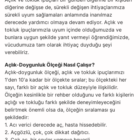
diğerine değişse de, sürekli değişen ihtiyaçlarımıza
sürekli uyum sağlamaları anlamında inanılmaz
derecede yardımcı olmaya devam ediyor. Açlık ve
tokluk ipuçlarımızla uyum içinde olduğumuzda ve
bunlara uygun şekilde yanıt vermeyi öğrendiğimizde,
vücudumuza tam olarak ihtiyaç duyduğu şeyi
verebiliriz.
Açlık-Doygunluk Ölçeği Nasıl Çalışır?
Açlık-doygunluk ölçeği, açlık ve tokluk ipuçlarımızı
1'den 10'a kadar bir ölçekte sıralar; bu ölçekteki her
sayı, farklı bir açlık ve tokluk düzeyiyle ilişkilidir.
Ölçeğin kesinlikle bir rehber olduğunu ve farklı kişilerin
açlığı ve tokluğu farklı şekilde deneyimleyeceğini
belirtmek önemli olsa da, ölçeğin sıralaması şu
şekildedir:
1. Acı verici derecede aç, hasta hissedebilir.
2. Açgözlü, çok, çok dikkat dağıtıcı.
3. Çok aç, bir şeyler yemeye hevesli.