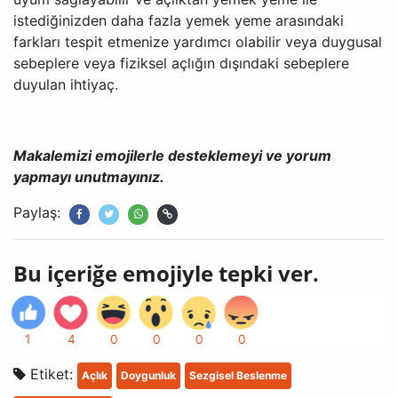
istediğinizden daha fazla yemek yeme arasındaki
farkları tespit etmenize yardımcı olabilir veya duygusal
sebeplere veya fiziksel açlığın dışındaki sebeplere
duyulan ihtiyaç.
Makalemizi emojilerle desteklemeyi ve yorum
yapmayı unutmayınız.
Paylaş:
Bu içeriğe emojiyle tepki ver.
1
4
0
0
0
0
Etiket:
Açlık
Doygunluk
Sezgisel Beslenme