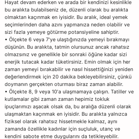
Hayat devam ederken ve arada bir kendinizi kesinlikle
bu aralıkta bulabilseniz de, düzenli olarak bu aralıkta
olmaktan kaçınmak en iyisidir. Bu aralık, ideal yemek
seçimlerinden daha azını yapmanıza neden olabilir ve
sizi fazla yemeye götürme potansiyeline sahiptir.
• Ölçekte 6 veya 7'ye ulaştığınızda yemeyi bırakmayı
düşünün. Bu aralıkta, tatmin olursunuz ancak rahatsız
olmazsınız ve genellikle bir sonraki öğüne kadar sizi
enerjik tutacak kadar tüketirsiniz. Emin olmak için her
zaman yemeyi bırakabilir ve nasıl hissettiğinizi yeniden
değerlendirmek için 20 dakika bekleyebilirsiniz, çünkü
doymanın gerçekten oturması biraz zaman alabilir.
• Ölçekte 8, 9 veya 10'a ulaşmamaya çalışın. Tatiller ve
kutlamalar gibi zaman zaman hepimiz tokluk
ipuçlarımızı aşacak olsak da, bu aralığa düzenli olarak
ulaşmaktan kaçınmak en iyisidir. Bu aralıkta yalnızca
fiziksel olarak rahatsız hissetmekle kalmaz, aynı
zamanda özellikle kadınlar için suçluluk, utanç ve
kendini sabote etme duygularını da tetikleyebilir.