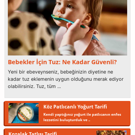
Bebekler İçin Tuz: Ne Kadar Güvenli?
Yeni bir ebeveynseniz, bebeğinizin diyetine ne
kadar tuz eklemenin uygun olduğunu merak ediyor
olabilirsiniz. Tuz, tüm ...
Köz Patlıcanlı Yoğurt Tarifi
Kendi yaptığınız yoğurt ile patlıcanın enfes
lezzetini buluşturduk ve ..
Kozalak Tatlısı Tarifi