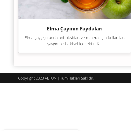
Elma Çayının Faydaları
Elma çayı, şu anda antioksidan ve mineral için kullanılan
yaygın bir bitkisel içecektir. K...
Copyright 2023 ALTUN | Tüm Hakları Saklıdır.